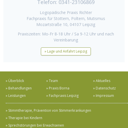
Telefon: 0341-23106869
Logopädische Praxis Richter
Fachpraxis für Stottern, Poltern, Mutismus
Mozartstraße 10, 04107 Leipzig
Praxiszeiten: Mo-Fr 8-18 Uhr / Sa 9-12 Uhr und nach
Vereinbarung
» Lage und Anfahrt Leipzig
» Überblick
» Team
» Aktuelles
» Behandlungen
» Praxis Borna
» Datenschutz
» Leistungen
» Fachpraxis Leipzig
» Impressum
» Stimmtherapie, Prävention von Stimmerkrankungen
» Therapie bei Kindern
» Sprechstörungen bei Erwachsenen