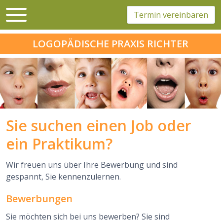
Termin vereinbaren
Überblick
Behandlungen
Praxis Borna
LOGOPÄDISCHE PRAXIS RICHTER
Fachpraxis Leipzig
Leistungen
Team
Aktuelles
Sie suchen einen Job oder
ein Praktikum?
Wir freuen uns über Ihre Bewerbung und sind
gespannt, Sie kennenzulernen.
Bewerbungen
Sie möchten sich bei uns bewerben? Sie sind